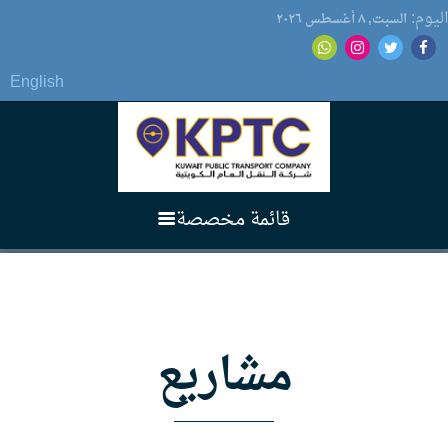
اليوم:
السبت, ٨ أغسطس ۲٠۲٦
English
قائمة مخصصة
الرئيسية
مشاريع
عن الشركة
3