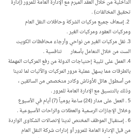
الداخلية من خلال العقد المبرم مع الإدارة العامة للمرور (إدارة
المركز الإعلامي
وظائف
تحقيق المخالفات) .
المسئولية الاجتماعية
2. إسعاف جميع مركبات الشركة وحافلات النقل العام
تطبيق منظومة و قواعد الحوكمة
ومركبات العقود ومركبات الغير .
تواصل معنا
3. نقل مركبات الغير من نواحي وأرجاء محافظات الكويت
قانون حق الإطلاع
الست من خلال التعامل بأسعار تنافسية .
4. العمل على تلبية إحتياجات الدولة من رفع المركبات المهملة
بالطرقات مما يسهل عملية مرور المركبات والآليات لما لدينا
من أسطول هائل للأوناش وكادر متخصص من السائقين ،
وذلك بالتنسيق مع الإدارة العامة للمرور .
5 . العمل على مدار (24) ساعة يومياً (7) أيام في الأسبوع
وخلال الإجازات الرسمية والعطلات والراحات الأسبوعية .
6 . إستقبال الموظف المختص لدينا لإتصالات الشكاوى الواردة
من قبل الإدارة العامة للمرور أو إدارات شركة النقل العام