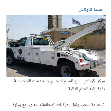
من نحن
خدماتنا
4
خدمة الاوناش
الهيكل التنظيم
مجلس الإدارة
خدمات النقل العام
مشاريع
3
خدمات التأجير الداخلي
رحلات العمرة
رفع وسحب المركبات المخالفة
خطوط النقل
خدمات التأجير الإقليمي
خدمة الاوناش
خدمة الإصلاح للغير
المناقصات
مركز الأوناش التابع للقسم التجاري والخدمات اللوجستية
تؤول إليه المهام التالية :ـ
المركز الإعلامي
4
1. خدمة سحب ونقل المركبات المخالفة بالتعاون مع وزارة