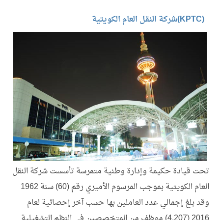
من نحن
خدماتنا
4
(KPTC)شركة النقل العام الكويتية
الهيكل التنظيم
مجلس الإدارة
خدمات النقل العام
مشاريع
3
خدمات التأجير الداخلي
رحلات العمرة
رفع وسحب المركبات المخالفة
خطوط النقل
خدمات التأجير الإقليمي
خدمة الاوناش
خدمة الإصلاح للغير
المناقصات
تحت قيادة حكيمة وإدارة وطنية متمرسة تأسست شركة النقل
العام الكويتية بموجب المرسوم الأميري رقم (60) سنة 1962
المركز الإعلامي
4
وقد بلغ إجمالي عدد العاملين بها حسب آخر إحصائية لعام
2016 (4,207) موظف من المتخصصين في النظم التشغيلية