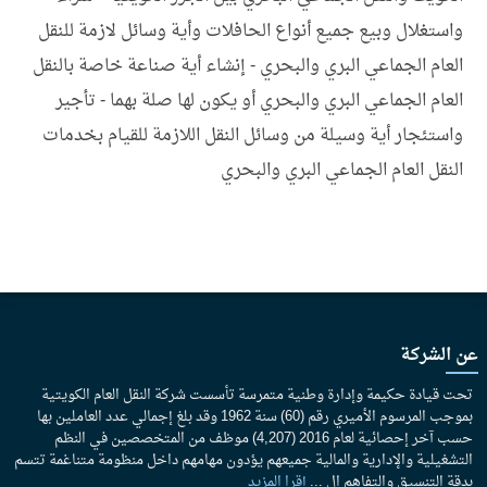
واستغلال وبيع جميع أنواع الحافلات وأية وسائل لازمة للنقل
العام الجماعي البري والبحري - إنشاء أية صناعة خاصة بالنقل
العام الجماعي البري والبحري أو يكون لها صلة بهما - تأجير
واستئجار أية وسيلة من وسائل النقل اللازمة للقيام بخدمات
النقل العام الجماعي البري والبحري
عن الشركة
تحت قيادة حكيمة وإدارة وطنية متمرسة تأسست شركة النقل العام الكويتية
بموجب المرسوم الأميري رقم (60) سنة 1962 وقد بلغ إجمالي عدد العاملين بها
حسب آخر إحصائية لعام 2016 (4,207) موظف من المتخصصين في النظم
التشغيلية والإدارية والمالية جميعهم يؤدون مهامهم داخل منظومة متناغمة تتسم
بدقة التنسيق والتفاهم ال ...
إقرا المزيد