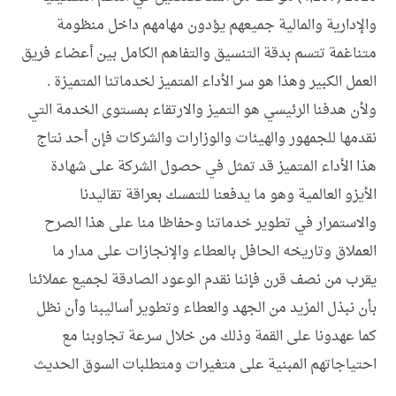
المركز الإعلامي
والإدارية والمالية جميعهم يؤدون مهامهم داخل منظومة
وظائف
المسئولية الاجتماعية
متناغمة تتسم بدقة التنسيق والتفاهم الكامل بين أعضاء فريق
العمل الكبير وهذا هو سر الأداء المتميز لخدماتنا المتميزة .
تطبيق منظومة و قواعد الحوكمة
ولأن هدفنا الرئيسي هو التميز والارتقاء بمستوى الخدمة التي
تواصل معنا
قانون حق الإطلاع
نقدمها للجمهور والهيئات والوزارات والشركات فإن أحد نتاج
هذا الأداء المتميز قد تمثل في حصول الشركة على شهادة
الأيزو العالمية وهو ما يدفعنا للتمسك بعراقة تقاليدنا
والاستمرار في تطوير خدماتنا وحفاظا منا على هذا الصرح
العملاق وتاريخه الحافل بالعطاء والإنجازات على مدار ما
يقرب من نصف قرن فإننا نقدم الوعود الصادقة لجميع عملائنا
بأن نبذل المزيد من الجهد والعطاء وتطوير أساليبنا وأن نظل
كما عهدونا على القمة وذلك من خلال سرعة تجاوبنا مع
احتياجاتهم المبنية على متغيرات ومتطلبات السوق الحديث