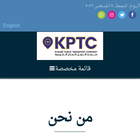
اليوم:
الجمعة, ٧ أغسطس ۲٠۲٦
English
قائمة مخصصة
الرئيسية
من نحن
عن الشركة
3